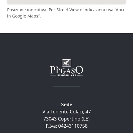
Posizione indicativa. Per Street View o indicazioni usa “Apri
in Google Maps”.
Sede
Via Tenente Colaci, 47
73043 Copertino (LE)
P.Iva: 04243110758