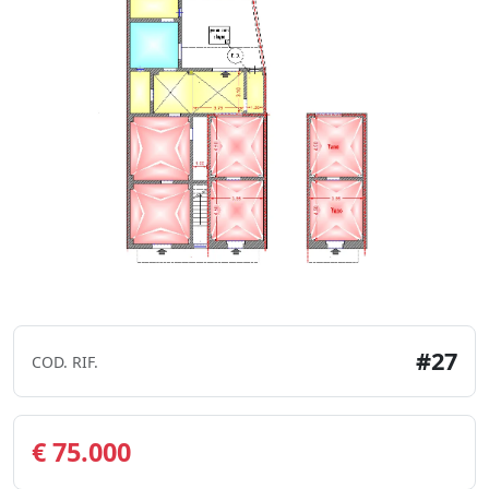
#27
COD. RIF.
€ 75.000