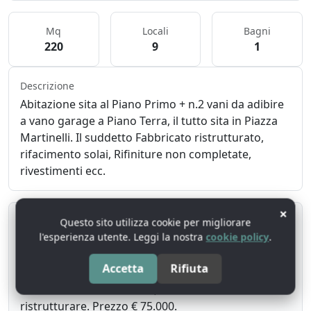
Mq
Locali
Bagni
220
9
1
Descrizione
Abitazione sita al Piano Primo + n.2 vani da adibire
a vano garage a Piano Terra, il tutto sita in Piazza
Martinelli. Il suddetto Fabbricato ristrutturato,
rifacimento solai, Rifiniture non completate,
rivestimenti ecc.
×
Riepilogo
Questo sito utilizza cookie per migliorare
l'esperienza utente. Leggi la nostra
cookie policy
.
Abitazione a COPERTINO (LE). 220 mq, 9 locali, 1
bagni. Primo di 2 piani senza ascensore. Cucina
Accetta
Rifiuta
abitabile, 2 balconi, Posto auto doppio,
riscaldamento autonomo, condizione Da
ristrutturare. Prezzo € 75.000.