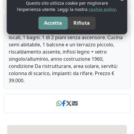
posizione comoda e ben servita.
Questo sito utilizza cookie per migliorare
l'esperienza utente. Leggi la nostra
cookie policy
.
Riepilogo
Accetta
Rifiuta
Abitazione 1° piano a Copertino (LE). 123 mq, 6
locali, 1 bagni. 1 di 2 piani senza ascensore. Cucina
semi abitabile, 1 balcone e un terrazzo piccolo,
riscaldamento assente, infissi legno + vetro
singolo/alluminio, anno costruzione 1960,
condizione Da ristrutturare, area solare, servitù:
colonna di scarico, impianti: da rifare. Prezzo €
39.000.